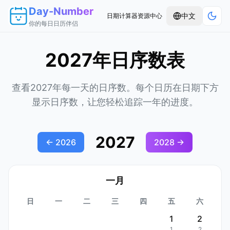
Day-Number
中文
日期计算器
资源中心
你的每日日历伴侣
2027年日序数表
查看2027年每一天的日序数。每个日历在日期下方
显示日序数，让您轻松追踪一年的进度。
2027
←
2026
2028
→
一月
日
一
二
三
四
五
六
1
2
1
2